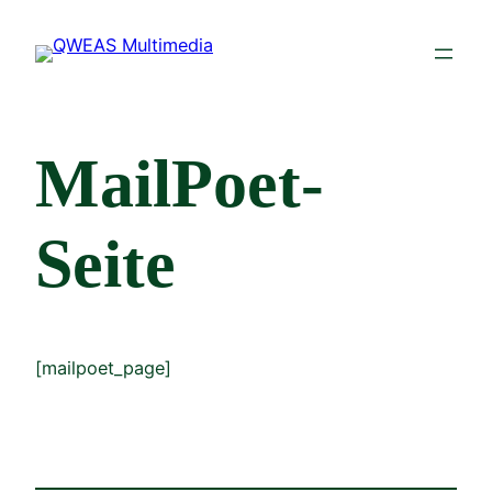
Zum
Inhalt
springen
MailPoet-
Seite
[mailpoet_page]