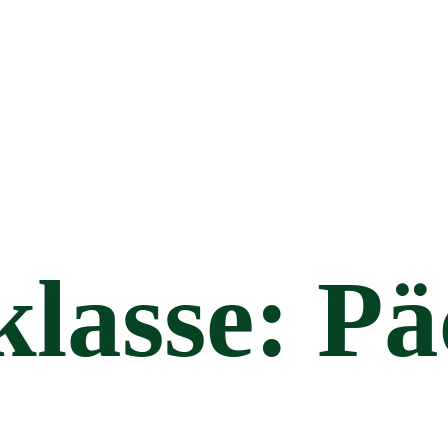
klasse:
Pä